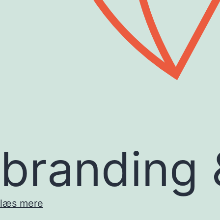
branding 
læs mere