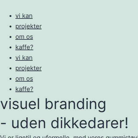
vi kan
projekter
om os
kaffe?
vi kan
projekter
om os
kaffe?
visuel branding
- uden dikkedarer!
Vi er ligetil og uformelle, med vores gummistøvl